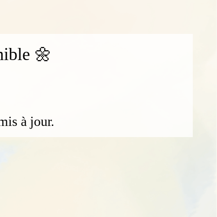
nible 🌼
mis à jour.