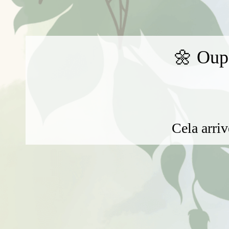
🌼 Oups
Cela arriv