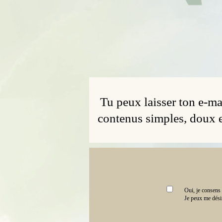
Tu peux laisser ton e‑ma
contenus simples, doux e
Oui, je consens 
Je peux me désin