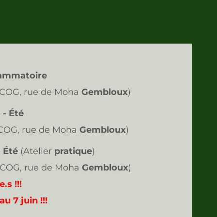
flammatoire
 COG, rue de Moha
Gembloux
)
 - Été
 COG, rue de Moha
Gembloux
)
 Été
(Atelier
pratique
)
 COG, rue de Moha
Gembloux
)
.s !!!
u 7 juin !!!