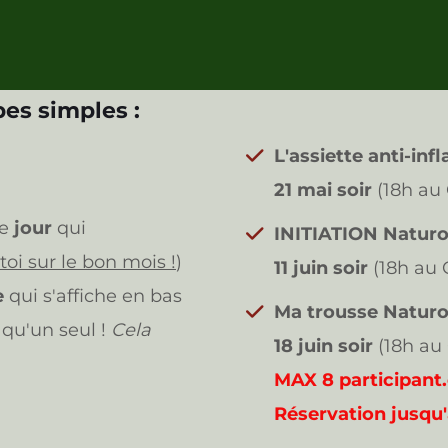
es simples :
L'assiette anti-in
21 mai
soir
(18h au
le
jour
qui
INITIATION Naturo
toi sur le bon mois !
)
11 juin
soir
(18h au
e
qui s'affiche en bas
Ma trousse Naturo
 qu'un seul !
Cela
18 juin
soir
(18h au
MAX 8 participant.e
Réservation jusqu'a