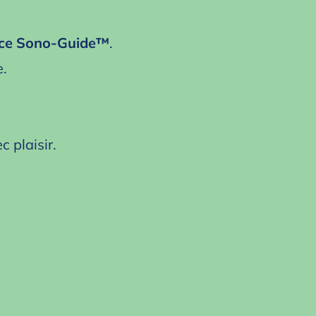
space Sono‑Guide™
.
e.
 plaisir.