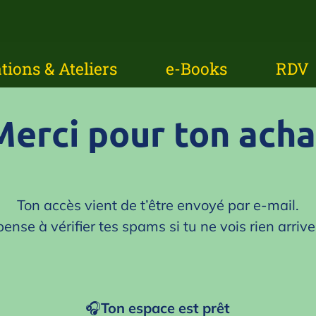
ions & Ateliers
e-Books
RDV
erci pour ton ach
Ton accès vient de t’être envoyé par e‑mail.
pense à vérifier tes spams si tu ne vois rien arrive
🎧
Ton espace est prêt