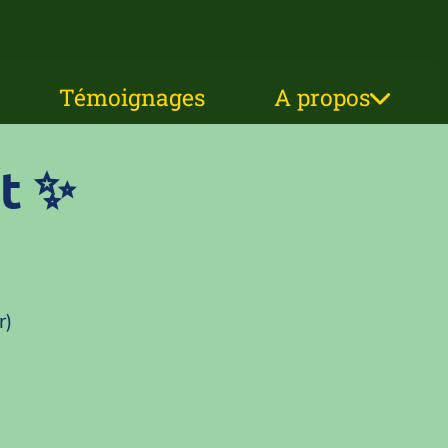
Témoignages
A propos
at ✨
r)