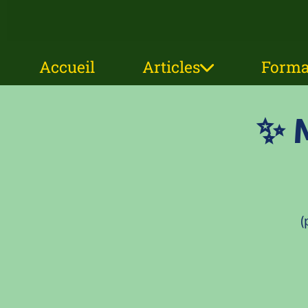
Accueil
Articles
Format
✨ M
(