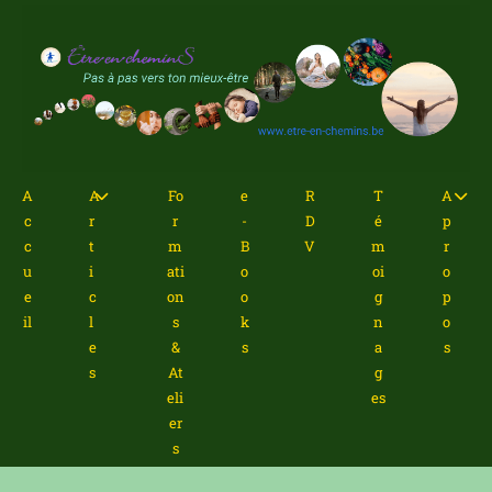
A
ue
Ar
ti
le
s
A
A
Fo
e
R
T
A
Fo
c
r
r
-
D
é
p
ma
c
t
m
B
V
m
r
on
u
i
ati
o
oi
o
&
e
c
on
o
g
p
At
il
l
s
k
n
o
er
e
&
s
a
s
e-
s
At
g
Bo
eli
es
s
er
R
s
T