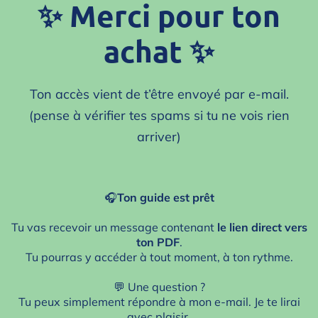
oi
✨ Merci pour ton
ag
A
achat ✨
pr
op
os
Ton accès vient de t’être envoyé par e‑mail.
(pense à vérifier tes spams si tu ne vois rien
arriver)
🎧
Ton guide est prêt
Tu vas recevoir un message contenant
le lien direct vers
ton PDF
.
Tu pourras y accéder à tout moment, à ton rythme.
💬 Une question ?
Tu peux simplement répondre à mon e‑mail. Je te lirai
avec plaisir.