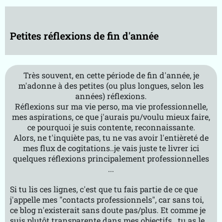
e-
B
k
Petites réflexions de fin d'année
R
V
T
m
Très souvent, en cette période de fin d'année, je
g
m'adonne à des petites (ou plus longues, selon les
g
années) réflexions.
A
Réflexions sur ma vie perso, ma vie professionnelle,
p
mes aspirations, ce que j'aurais pu/voulu mieux faire,
ce pourquoi je suis contente, reconnaissante.
r
Alors, ne t'inquiète pas, tu ne vas avoir l'entièreté de
o
mes flux de cogitations..je vais juste te livrer ici
p
quelques réflexions principalement professionnelles
o
...
s
Si tu lis ces lignes, c'est que tu fais partie de ce que
j'appelle mes "contacts professionnels", car sans toi,
ce blog n'existerait sans doute pas/plus. Et comme je
suis plutôt transparente dans mes objectifs...tu as le