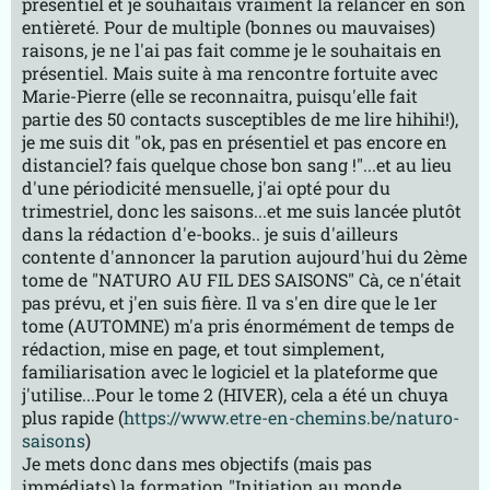
présentiel et je souhaitais vraiment la relancer en son
entièreté. Pour de multiple (bonnes ou mauvaises)
raisons, je ne l'ai pas fait comme je le souhaitais en
présentiel. Mais suite à ma rencontre fortuite avec
Marie-Pierre (elle se reconnaitra, puisqu'elle fait
partie des 50 contacts susceptibles de me lire hihihi!),
je me suis dit "ok, pas en présentiel et pas encore en
distanciel? fais quelque chose bon sang !"...et au lieu
d'une périodicité mensuelle, j'ai opté pour du
trimestriel, donc les saisons...et me suis lancée plutôt
dans la rédaction d'e-books.. je suis d'ailleurs
contente d'annoncer la parution aujourd'hui du 2ème
tome de "NATURO AU FIL DES SAISONS" Cà, ce n'était
pas prévu, et j'en suis fière. Il va s'en dire que le 1er
tome (AUTOMNE) m'a pris énormément de temps de
rédaction, mise en page, et tout simplement,
familiarisation avec le logiciel et la plateforme que
j'utilise...Pour le tome 2 (HIVER), cela a été un chuya
plus rapide (
https://www.etre-en-chemins.be/naturo-
saisons
)
Je mets donc dans mes objectifs (mais pas
immédiats) la formation "Initiation au monde