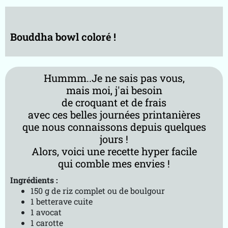
e-
B
k
Bouddha bowl coloré !
R
V
T
m
Hummm..Je ne sais pas vous,
g
mais moi, j'ai besoin
g
de croquant et de frais
A
avec ces belles journées printanières
p
que nous connaissons depuis quelques
r
jours !
o
Alors, voici une recette hyper facile
p
qui comble mes envies !
o
s
Ingrédients :
150 g de riz complet ou de boulgour
1 betterave cuite
1 avocat
1 carotte