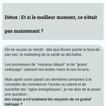
e-
B
k
Détox : Et si le meilleur moment, ce n’était
R
V
T
pas maintenant ?
m
g
g
On ne va pas se mentir : dès que février pointe le bout de
A
son nez, le marketing de la santé se déchaîne.
p
r
Les promesses de "nouveau départ" et de "grand
o
nettoyage" saturent nos boites mails et nos écrans.
p
o
Mais après avoir passé ces dernières semaines à te
s
conseiller de commencer l’année au ralenti et de
surveiller tes "agios énergétiques", je me dois de te poser
une question :
ton corps a-t-il vraiment les moyens de ce grand
ménage ?