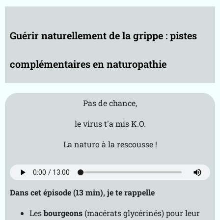
e-
B
k
Guérir naturellement de la grippe : pistes
R
V
T
complémentaires en naturopathie
m
g
g
Pas de chance,
A
p
le virus t'a mis K.O.
r
o
La naturo à la rescousse !
p
o
s
Dans cet épisode (13 min), je te rappelle
Les
bourgeons
(macérats glycérinés) pour leur