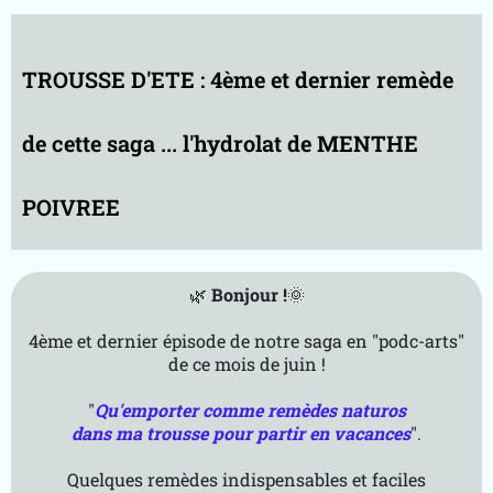
e-
B
k
TROUSSE D'ETE : 4ème et dernier remède
R
V
T
de cette saga ... l'hydrolat de MENTHE
m
g
POIVREE
g
A
p
r
🌿
Bonjour !
🌞
o
p
4ème et dernier épisode de notre saga en "podc-arts"
o
de ce mois de juin !
s
"
Qu'emporter comme remèdes naturos
dans ma trousse pour partir en vacances
".
Quelques remèdes indispensables et faciles