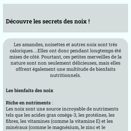
e-
B
k
Découvre les secrets des noix !
R
V
T
m
Les amandes, noisettes et autres noix sont très
g
caloriques....Elles ont donc pendant longtemps été
g
mises de côté. Pourtant, ces petites merveilles de la
A
nature sont non seulement délicieuses, mais elles
p
offrent également une multitude de bienfaits
nutritionnels.
r
o
p
Les bienfaits des noix
o
s
Riche en nutriments
:
Les noix sont une source incroyable de nutriments
tels que les acides gras oméga-3, les protéines, les
fibres, les vitamines (comme la vitamine E) et les
minéraux (comme le magnésium, le zinc et le