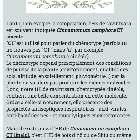
Tant qu'on évoque la composition, l'HE de ravintsara
est souvent indiquée
Cinnamomum camphora
CT
cinéole
.
"
CT
"est utilisé pour parler du chémotype (parfois tu
ne trouves pas "CT" mais "à", par exemple :
Cinnamomum camphora
à cinéole).
Le chémotype dépend principalement des conditions
de pousse de la plante (environnement, qualités des
sols, altitude, ensoleillement, pluviométrie,..) car la
plante ne va alors pas produire les mêmes molécules.
Donc, notre HE de ravintsara, chémotypée cinéole,
contient une belle concentration en cette molécule.
Grâce à celle-ci notamment, elle présente des
propriétés antiseptiques respiratoires - anti-virales,
anti-bactériennes - et mucolytiques et expectorantes.
Mais il existe aussi l'HE de
Cinnamomum camphora
CT linalol,
c'est l'HE de bois d'hô ou de Shiu ou même