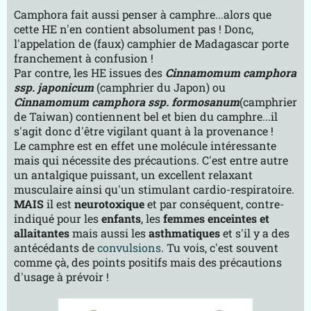
Camphora fait aussi penser à camphre...alors que
cette HE n'en contient absolument pas ! Donc,
l'appelation de (faux) camphier de Madagascar porte
franchement à confusion !
Par contre, les HE issues des
Cinnamomum camphora
ssp. japonicum
(camphrier du Japon) ou
Cinnamomum camphora ssp. formosanum
(camphrier
de Taiwan) contiennent bel et bien du camphre...il
s'agit donc d'être vigilant quant à la provenance !
Le camphre est en effet une molécule intéressante
mais qui nécessite des précautions. C'est entre autre
un antalgique puissant, un excellent relaxant
musculaire ainsi qu'un stimulant cardio-respiratoire.
MAIS
il est
neurotoxique
et par conséquent, contre-
indiqué pour les
enfants
, les
femmes enceintes et
allaitantes
mais aussi les
asthmatiques
et s'il y a des
antécédants de
convulsions
. Tu vois, c'est souvent
comme çà, des points positifs mais des précautions
d'usage à prévoir !