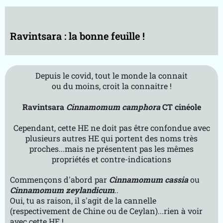
e-
B
k
Ravintsara : la bonne feuille !
R
V
T
m
Depuis le covid, tout le monde la connait
g
ou du moins, croit la connaitre !
g
A
Ravintsara
Cinnamomum camphora
CT cinéole
p
Cependant, cette HE ne doit pas être confondue avec
r
plusieurs autres HE qui portent des noms très
o
proches...mais ne présentent pas les mêmes
p
propriétés et contre-indications
o
s
Commençons d'abord par
Cinnamomum cassia
ou
Cinnamomum zeylandicum
..
Oui, tu as raison, il s'agit de la cannelle
(respectivement de Chine ou de Ceylan)...rien à voir
avec cette HE !