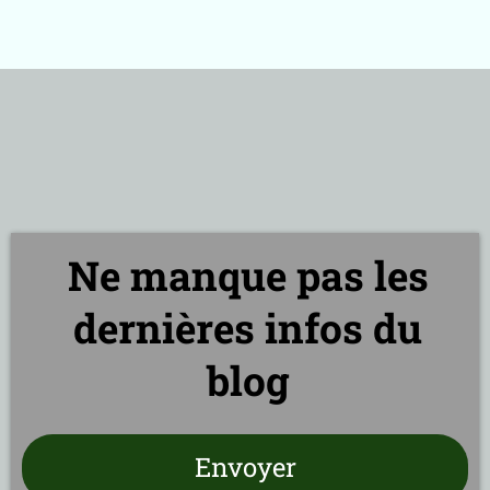
e-
B
k
R
V
T
m
g
g
A
p
Ne manque pas les
r
o
dernières infos du
p
o
blog
s
Envoyer