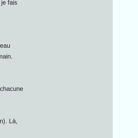
je fais
neau
main.
, chacune
on). Là,