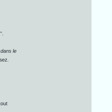
".
 dans le
ssez.
tout