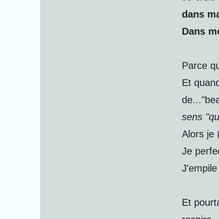
dans ma 
Dans mo
Parce qu
Et quand
de..."be
sens "qu
Alors je 
Je perfe
J'empile 
Et pourt