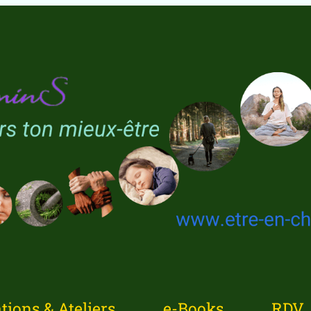
ions & Ateliers
e-Books
RDV