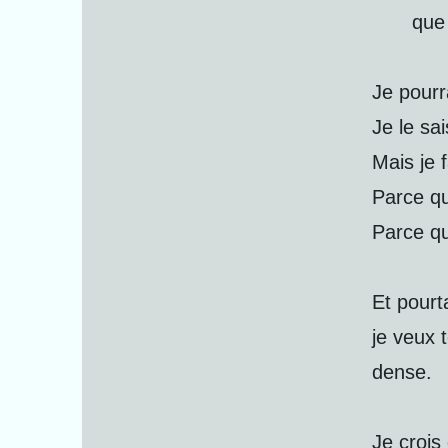
que 
Je pourr
Je le sai
Mais je 
Parce qu
Parce q
Et pourt
je veux 
dense.
Je crois