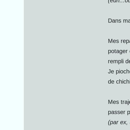
(euh...o
Dans ma 
Mes repa
potager 
rempli 
Je pioch
de chichi
Mes traj
passer p
(par ex,