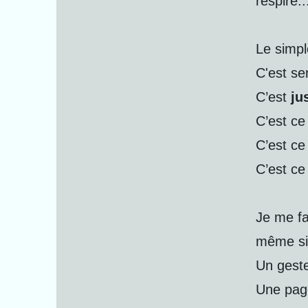
respire..
Le simpl
C'est se
C’est
ju
C’est ce 
C’est ce 
C’est ce
Je me fa
même sim
Un geste
Une page