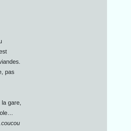
u
est
viandes.
e, pas
 la gare,
cole…
..coucou