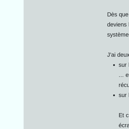
Dès que 
deviens 
système
J’ai deu
sur 
... 
réc
sur 
Et c
écr