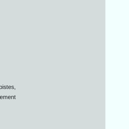
pistes,
llement