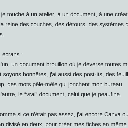
je touche à un atelier, à un document, à une créa
la reine des couches, des détours, des systèmes 
s.
x écrans :
l’un, un document brouillon où je déverse toutes 
et soyons honnêtes, j’ai aussi des post‑its, des feuil
up, des mots pêle‑mêle qui jonchent mon bureau.
l’autre, le “vrai” document, celui que je peaufine.
omme si ce n’était pas assez, j’ai encore Canva ou
an divisé en deux, pour créer mes fiches en même