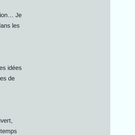
tion… Je
dans les
mes idées
les de
vert,
 temps