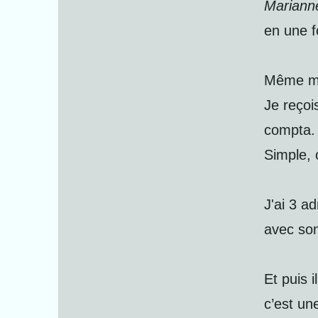
Marianne
en une f
Même ma 
Je reçoi
compta. 
Simple, 
J'ai 3 a
avec so
Et puis i
c’est une