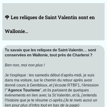
e-
B
k
🌹 Les reliques de Saint Valentin sont en
R
V
T
Wallonie…
m
g
g
Tu savais que les reliques de Saint‑Valentin… sont
A
conservées en Wallonie, tout près de Charleroi ?
p
r
Ben non, moi non plus !
o
p
Je t'explique : les samedis début d'après-midi, je suis
o
dans ma voiture, sur le chemin du retour après avoir
s
donné cours à Gembloux..et j'écoute RTBF1, l'émission
l'"
Agence Tourisme
"..et ils parlaient de quelques
évènements en lien avec la St Valentin..et là, j'entends
l'histoire que je te résume ci-après.
(Je te mets aussi un
lien pour plus d'infos tout en bas de la page)